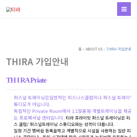
콘
텐
츠
로
건
너
홈
ABOUT US
THIRA 가입안내
뛰
THIRA 가입안내
기
TH I RA Priate
퍼스널 트레이닝은일반적인 피스니스클럽이나 퍼스널 트레이닝
튜디오가 아닙니다.
독립적인 Private Room에서 1:1맟춤형 개별트레이닝을 제공하
는 프로페셔널 센터입니다.
티라 프라이빗 퍼스널 트레이닝은 피트
스 클럽/ 퍼스널트레이닝 스튜디오와는 성격이 다릅니다.
일정 기간 멤버쉽 등록을하고 개별적으로 시설을 사용하는 일반 피트
니스 클럽이나 , 동일 시간대에 많은 사람들과 눈치보며 운동하는 일